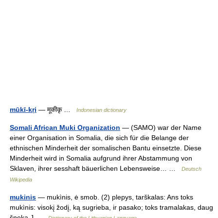
mūkī-kṛi
— मूकीकृ …
Indonesian dictionary
Somali African Muki Organization
— (SAMO) war der Name
einer Organisation in Somalia, die sich für die Belange der
ethnischen Minderheit der somalischen Bantu einsetzte. Diese
Minderheit wird in Somalia aufgrund ihrer Abstammung von
Sklaven, ihrer sesshaft bäuerlichen Lebensweise… …
Deutsch
Wikipedia
mukinis
— mukìnis, ė smob. (2) plepys, tarškalas: Ans toks
mukìnis: visokį žodį, ką sugrieba, ir pasako; toks tramalakas, daug
šneka J …