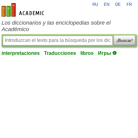
RU
EN
DE
FR
es-academic.com
Los diccionarios y las enciclopedias sobre el
Académico
¡Buscar!
interpretaciones
Traducciones
libros
Игры ⚽