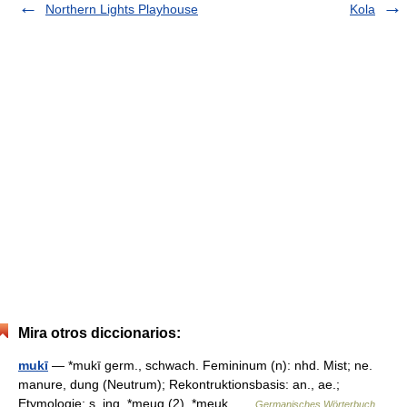
Northern Lights Playhouse
Kola
Mira otros diccionarios:
mukī
— *mukī germ., schwach. Femininum (n): nhd. Mist; ne.
manure, dung (Neutrum); Rekontruktionsbasis: an., ae.;
Etymologie: s. ing. *meug (2), *meuk …
Germanisches Wörterbuch