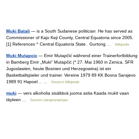
Muki Batali
— is a South Sudanese politician. He has served as
Commissioner of Kajo Keji County, Central Equatoria since 2005.
[1] References ^ Central Equatoria State . Gurtong …
Wikipedia
Muki Mutapcic
— Emir Mutapčić während einer Trainerfortbildung
in Bamberg Emir „Muki“ Mutapčić (* 27. Mai 1960 in Zenica, SFR
Jugoslawien, heute Bosnien und Herzegowina) ist ein
Basketballspieler und trainer. Vereine 1979 89 KK Bosna Sarajevo
1989 91 Hapoel… …
Deutsch Wikipedia
muki
— vers alkoholia sisältävä juoma astia Kaada mukit vaan
täyteen …
Suomen slangisanakirjaa