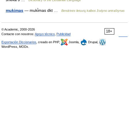
Dictionary of the Lithuanian Language
mukimas
— muki̇̀mas dkt …
Bendrinės lietuvių kalbos žodyno antraštynas
© Academic, 2000-2026
18+
Contacte con nosotros:
Apoyo técnico
,
Publicidad
Exportación Diccionarios
, creado en PHP,
Joomla,
Drupal,
WordPress, MODx.