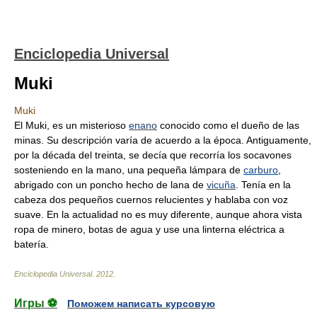
Enciclopedia Universal
Muki
Muki
El Muki, es un misterioso
enano
conocido como el dueño de las
minas. Su descripción varía de acuerdo a la época. Antiguamente,
por la década del treinta, se decía que recorría los socavones
sosteniendo en la mano, una pequeña lámpara de
carburo
,
abrigado con un poncho hecho de lana de
vicuña
. Tenía en la
cabeza dos pequeños cuernos relucientes y hablaba con voz
suave. En la actualidad no es muy diferente, aunque ahora vista
ropa de minero, botas de agua y use una linterna eléctrica a
batería.
Enciclopedia Universal
.
2012
.
Игры ⚽
Поможем написать курсовую